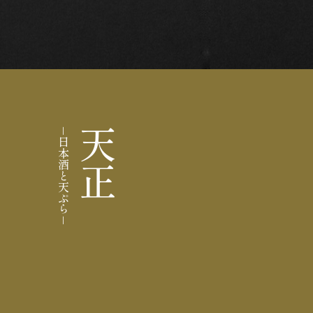
－日本酒と天ぷら－
天正