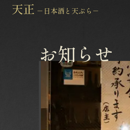
天正
－日本酒と天ぷら－
お知らせ